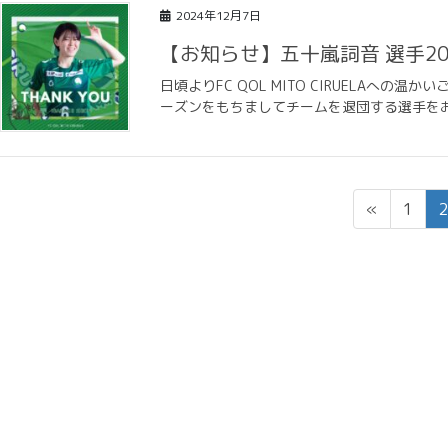
2024年12月7日
【お知らせ】五十嵐詞音 選手2
日頃よりFC QOL MITO CIRUELAへ
ーズンをもちましてチームを退団する選手をお知
投
固
«
1
2
稿
定
ナ
ビ
ペ
ゲ
ー
ー
シ
ジ
ョ
ン