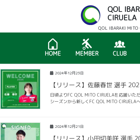
コ
ナ
QOL IBAR
ン
ビ
CIRUEL
テ
ゲ
ン
ー
QOL IBARAKI M
ツ
シ
へ
ョ
ス
ン
HOME
MEMBER
CLUB
キ
に
ッ
移
プ
動
2024年12月23日
【リリース】佐藤春世 選手 20
日頃よりFC QOL MITO CIRUELAを
シーズンから新しくFC QOL MITO CIRU
2024年12月21日
【リリース】小田切美咲 選手 