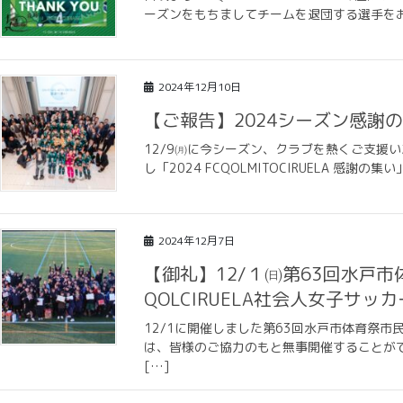
ーズンをもちましてチームを退団する選手をお知
2024年12月10日
【ご報告】2024シーズン感謝
12/9㈪に今シーズン、クラブを熱くご支援
し「2024 FCQOLMITOCIRUELA 感
2024年12月7日
【御礼】12/１㈰第63回水戸
QOLCIRUELA社会人女子サ
12/1に開催しました第63回水戸市体育祭市民
は、皆様のご協力のもと無事開催することがで
[…]