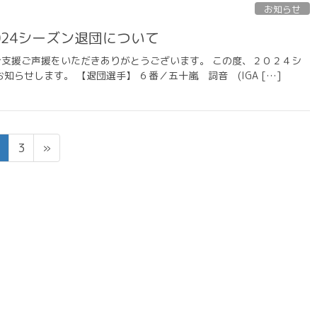
お知らせ
024シーズン退団について
の温かいご支援ご声援をいただきありがとうございます。 この度、２０２４シ
らせします。 【退団選手】 ６番／五十嵐 詞音 (IGA […]
固
固
3
»
定
定
ペ
ペ
ー
ー
ジ
ジ