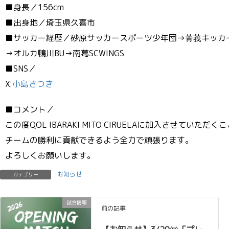
■身長／156cm
■出身地／埼玉県久喜市
■サッカー経歴／砂原サッカースポーツ少年団→菁莪キッカ
→オルカ鴨川BU→南葛SCWINGS
■SNS／
X:
小島さつき
■コメント／
この度QOL IBARAKI MITO CIRUELAに加入させてい
チームの勝利に貢献できるよう全力で頑張ります。
よろしくお願いします。
お知らせ
カテゴリー
試合情報
前の記事