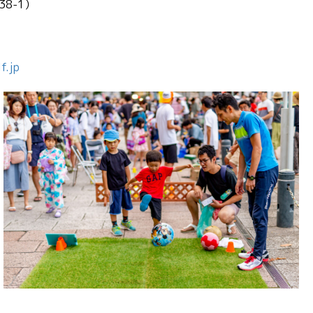
8-1）
f.jp