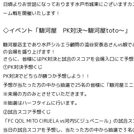
日頃よりお世話になっております水戸市城東にございますカ
ーム戦を開催いたします！
◇イベント「駿河屋 PK対決〜駿河屋toto
〜」
駿河屋店主であり水戸シルエラ顧問の澁谷安泰志さんvs娘で
の会場を盛り上げます！
さらに、皆様にはPK対決と試合のスコアを会場入口にて予
①PK対決予想くじ
PK対決でどちらが勝つか予想しよう！！
予想が当たった方の中から抽選で25名の皆様に「駿河屋ミ
※来場の方のみとさせていただきます。
※抽選はハーフタイムに行います。
②試合スコア予想くじ
「FC QOL MITO CIRUELA vs河内SCジュベニール」の
当日の試合スコアを予想し、当たった方の中から抽選で３名