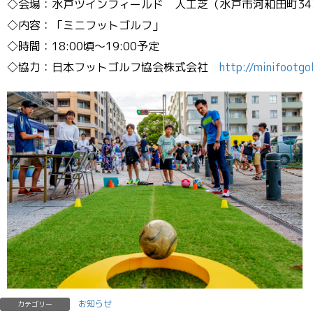
◇会場：水戸ツインフィールド 人工芝（水戸市河和田町343
◇内容：「ミニフットゴルフ」
◇時間：18:00頃〜19:00予定
◇協力：日本フットゴルフ協会株式会社
http://minifootgol
お知らせ
カテゴリー